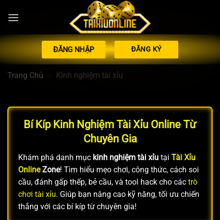
Bỏ
qua
nội
dung
ĐĂNG KÝ
ĐĂNG NHẬP
Trang Chủ
»
Kinh nghiệm tài xỉu
Bí Kíp Kinh Nghiệm Tài Xỉu Online Từ
Chuyên Gia
Khám phá danh mục
kinh nghiệm tài xỉu
tại
Tài Xỉu
Online
Zone
! Tìm hiểu mẹo chơi, công thức, cách soi
cầu, đánh gấp thếp, bẻ cầu, và tool hack cho các
trò
chơi tài xỉu
. Giúp bạn nâng cao kỹ năng, tối ưu chiến
thắng với các bí kíp từ chuyên gia!