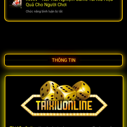
Hột
Chuẩn
Quả Cho Người Chơi
Tiết
Tài
Xác
Chức năng bình luận bị tắt
ở
Xỉu
Cực
KWIN
–
Dễ
–
Phương
Ăn
Nơi
Pháp
Tiền
Trải
Thắng
Nghiệm
Cược
Game
Hấp
Tài
Dẫn
Xỉu
Hiệu
THÔNG TIN
Quả
Cho
Người
Chơi