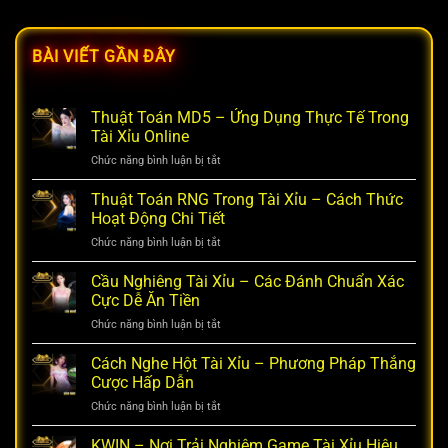
BÀI VIẾT GẦN ĐÂY
Thuật Toán MD5 – Ứng Dụng Thực Tế Trong
Tài Xỉu Online
Chức năng bình luận bị tắt
ở
Thuật
Toán
Thuật Toán RNG Trong Tài Xỉu – Cách Thức
MD5
Hoạt Động Chi Tiết
–
Chức năng bình luận bị tắt
ở
Ứng
Thuật
Dụng
Toán
Cầu Nghiêng Tài Xỉu – Các Đánh Chuẩn Xác
Thực
RNG
Tế
Cực Dễ Ăn Tiền
Trong
Trong
Chức năng bình luận bị tắt
ở
Tài
Tài
Cầu
Xỉu
Xỉu
Nghiêng
Cách Nghe Hột Tài Xỉu – Phương Pháp Thắng
–
Online
Tài
Cách
Cược Hấp Dẫn
Xỉu
Thức
Chức năng bình luận bị tắt
ở
–
Hoạt
Cách
Các
Động
Nghe
KWIN – Nơi Trải Nghiệm Game Tài Xỉu Hiệu
Đánh
Chi