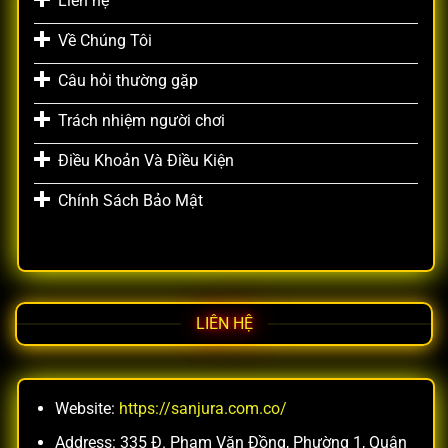
Liên hệ
Về Chúng Tôi
Câu hỏi thường gặp
Trách nhiệm người chơi
Điều Khoản Và Điều Kiện
Chính Sách Bảo Mật
LIÊN HỆ
Website:
https://sanjura.com.co/
Address: 335 Đ. Phạm Văn Đồng, Phường 1, Quận