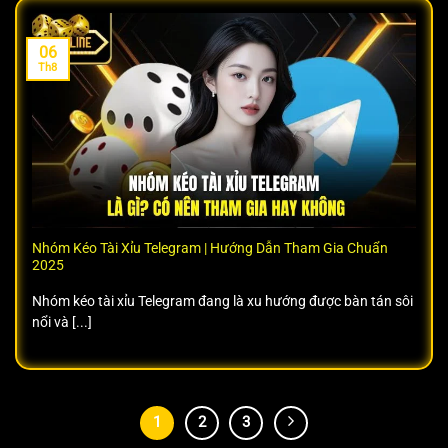
06
Th8
Nhóm Kéo Tài Xỉu Telegram | Hướng Dẫn Tham Gia Chuẩn
2025
Nhóm kéo tài xỉu Telegram đang là xu hướng được bàn tán sôi
nổi và [...]
1
2
3