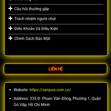
Câu hỏi thường gặp
Trách nhiệm người chơi
Điều Khoản Và Điều Kiện
Chính Sách Bảo Mật
LIÊN HỆ
Website:
https://sanjura.com.co/
Address: 335 Đ. Phạm Văn Đồng, Phường 1, Quận
Gò Vấp, Hồ Chí Minh