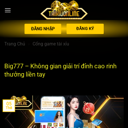
Bỏ
qua
nội
dung
ĐĂNG KÝ
ĐĂNG NHẬP
Trang Chủ
»
Cổng game tài xỉu
Big777 – Không gian giải trí đỉnh cao rinh
thưởng liền tay
05
Th8