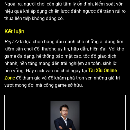
Ngoài ra, người chơi cần giữ tâm lý ổn định, kiểm soát vốn
hiệu quả khi áp dụng chiến lược đánh ngược để tránh rủi ro
thua liên tiếp không đáng có.
Kết luận
Big777
là lựa chọn hàng đầu dành cho những ai đang tìm
kiếm sân chơi đổi thưởng uy tín, hấp dẫn, hiện đại. Với kho
game đa dạng, hệ thống bảo mật cao, tốc độ giao dịch
nhanh, nền tảng mang đến trải nghiệm an toàn, sinh lời
bền vững. Hãy click vào nú chơi ngay tại
Tài Xỉu Online
Zone
để tham gia và để khám phá trọn vẹn những giá trị
vượt mong đợi mà cổng game sở hữu.