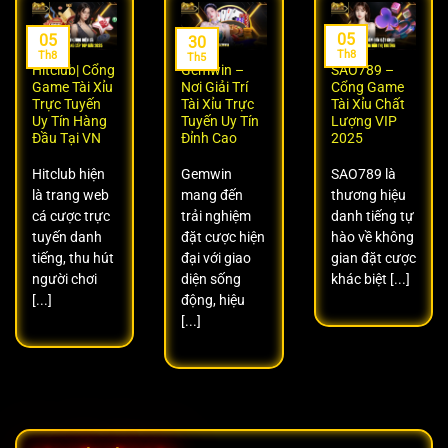
05
05
30
Th8
Th8
Th5
Hitclub| Cổng
Gemwin –
SAO789 –
Game Tài Xỉu
Nơi Giải Trí
Cổng Game
Trực Tuyến
Tài Xỉu Trực
Tài Xỉu Chất
Uy Tín Hàng
Tuyến Uy Tín
Lượng VIP
Đầu Tại VN
Đỉnh Cao
2025
Hitclub hiện
Gemwin
SAO789 là
là trang web
mang đến
thương hiệu
cá cược trực
trải nghiệm
danh tiếng tự
tuyến danh
đặt cược hiện
hào về không
tiếng, thu hút
đại với giao
gian đặt cược
người chơi
diện sống
khác biệt [...]
[...]
động, hiệu
[...]