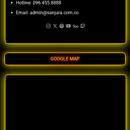
Hotline: 096.455.8888
Email:
admin@sanjura.com.co
GOOGLE MAP