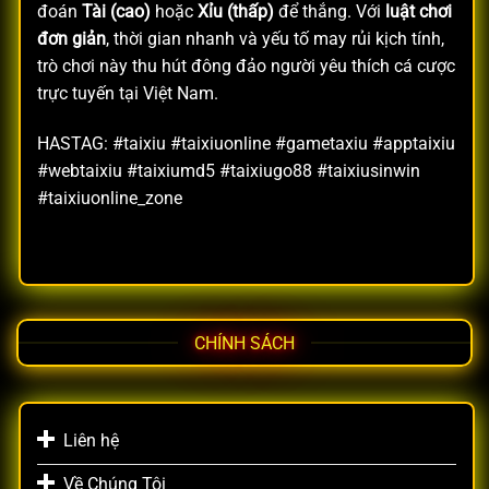
đoán
Tài (cao)
hoặc
Xỉu (thấp)
để thắng. Với
luật chơi
đơn giản
, thời gian nhanh và yếu tố may rủi kịch tính,
trò chơi này thu hút đông đảo người yêu thích cá cược
trực tuyến tại Việt Nam.
HASTAG: #taixiu #taixiuonline #gametaxiu #apptaixiu
#webtaixiu #taixiumd5 #taixiugo88 #taixiusinwin
#taixiuonline_zone
CHÍNH SÁCH
Liên hệ
Về Chúng Tôi