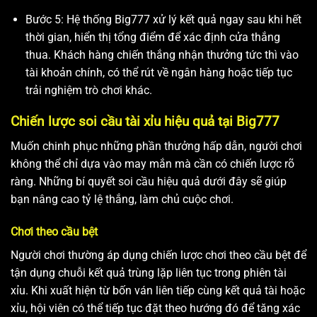
Bước 5: Hệ thống Big777 xử lý kết quả ngay sau khi hết
thời gian, hiển thị tổng điểm để xác định cửa thắng
thua. Khách hàng chiến thắng nhận thưởng tức thì vào
tài khoản chính, có thể rút về ngân hàng hoặc tiếp tục
trải nghiệm trò chơi khác.
Chiến lược soi cầu tài xỉu hiệu quả tại Big777
Muốn chinh phục những phần thưởng hấp dẫn, người chơi
không thể chỉ dựa vào may mắn mà cần có chiến lược rõ
ràng. Những bí quyết soi cầu hiệu quả dưới đây sẽ giúp
bạn nâng cao tỷ lệ thắng, làm chủ cuộc chơi.
Chơi theo cầu bệt
Người chơi thường áp dụng chiến lược chơi theo cầu bệt để
tận dụng chuỗi kết quả trùng lặp liên tục trong phiên tài
xỉu. Khi xuất hiện từ bốn ván liên tiếp cùng kết quả tài hoặc
xỉu, hội viên có thể tiếp tục đặt theo hướng đó để tăng xác