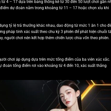
 từ 4 – 17 dựa trên bảng thống kê từ 30 đến 50 lượt chơi gần n
g điểm dự đoán nằm trong khoảng từ 11 – 17 hoặc chọn xỉu khi
dụng tỷ lệ trả thưởng khác nhau, dao động từ mức 1 ăn 1 cho đ
ng pháp tính xác suất theo chu kỳ 3 phiên để phát hiện chuỗi tà
ày, người chơi nên kết hợp thêm chiến lược chia vốn theo phiên.
gười chơi áp dụng dựa trên mức tổng điểm của ba viên xúc xắc.
dự đoán tổng điểm rơi vào khoảng từ 4 đến 10, xác suất thắng