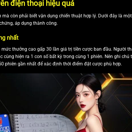
rên điện thoại hiệu quả
mà còn phải biết vận dụng chiến thuật hợp lý. Dưới đây là một
 chứng, áp dụng thành công.
ng nhất
 mức thưởng cao gấp 30 lần giá trị tiền cược ban đầu. Người t
c cùng hiện ra 1 con số bất kỳ trong cùng 1 phiên. Nên ghi chú 
50 phiên gần nhất để xác định thời điểm đặt cược phù hợp.