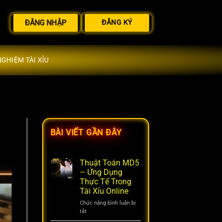
ĐĂNG NHẬP
ĐĂNG KÝ
NGHIỆM TÀI XỈU
BÀI VIẾT GẦN ĐÂY
Thuật Toán MD5
– Ứng Dụng
Thực Tế Trong
Tài Xỉu Online
Chức năng bình luận bị
tắt
ở
Thuật