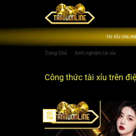
Bỏ
qua
nội
dung
TÀI XỈU ONLIN
Trang Chủ
»
Kinh nghiệm tài xỉu
Công thức tài xỉu trên đi
05
Th8