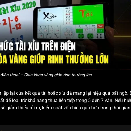
 điện thoại – Chìa khóa vàng giúp rinh thưởng lớn
ử lặp lại của kết quả tài hoặc xỉu đã mang lại hiệu quả bất ngờ.
t để loại trừ khả năng thua liên tiếp trong 5 đến 7 ván. Nếu hiể
 sẽ giảm thiểu rủi ro, kiểm soát vốn hiệu quả hơn trong thời gian