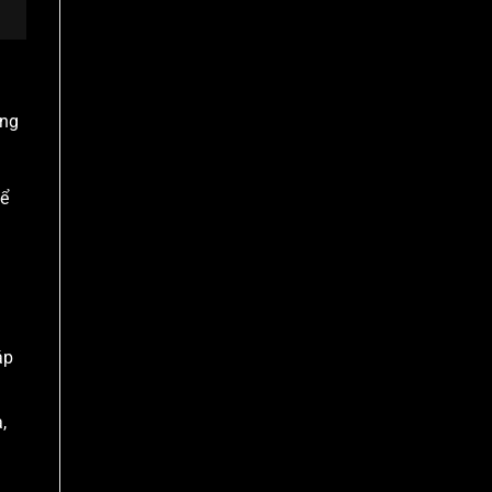
ông
hể
áp
,