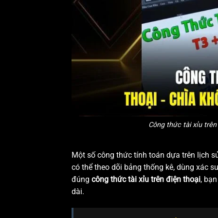
Công thức tài xỉu trên
Một số công thức tính toán dựa trên lịch s
có thể theo dõi bảng thống kê, dùng xác suấ
đúng
công thức tài xỉu trên điện thoại
, bạn
dài.