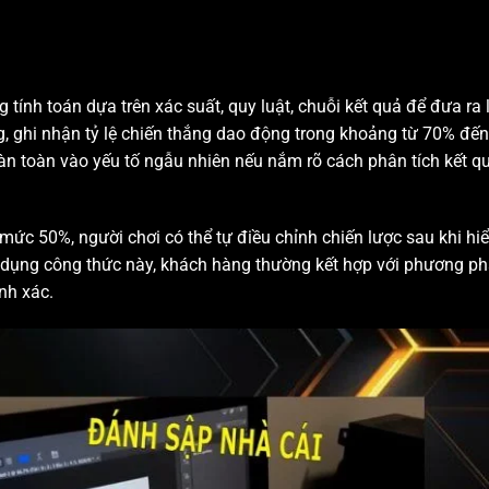
g tính toán dựa trên xác suất, quy luật, chuỗi kết quả để đưa ra 
ng, ghi nhận tỷ lệ chiến thắng dao động trong khoảng từ 70% đến
 toàn vào yếu tố ngẫu nhiên nếu nắm rõ cách phân tích kết q
ở mức 50%, người chơi có thể tự điều chỉnh chiến lược sau khi hi
áp dụng công thức này, khách hàng thường kết hợp với phương p
ính xác.