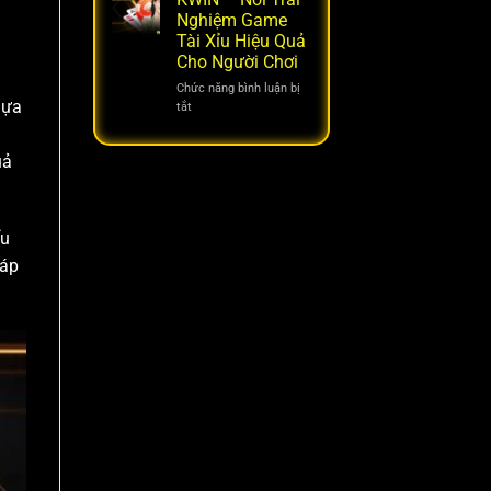
Ăn
Hột
Nghiệm Game
Tiền
Tài
Tài Xỉu Hiệu Quả
Xỉu
Cho Người Chơi
–
Phương
Chức năng bình luận bị
lựa
Pháp
tắt
ở
Thắng
KWIN
Cược
–
uả
Hấp
Nơi
Dẫn
Trải
Nghiệm
Game
ểu
Tài
Xỉu
háp
Hiệu
Quả
Cho
Người
Chơi