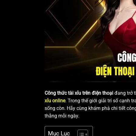
Công thức tài xỉu trên điện thoại
đang trở t
xỉu online
. Trong thế giới giải trí số cạnh 
sống còn. Hãy cùng khám phá chi tiết công
thắng mỗi ngày.
Mục Lục