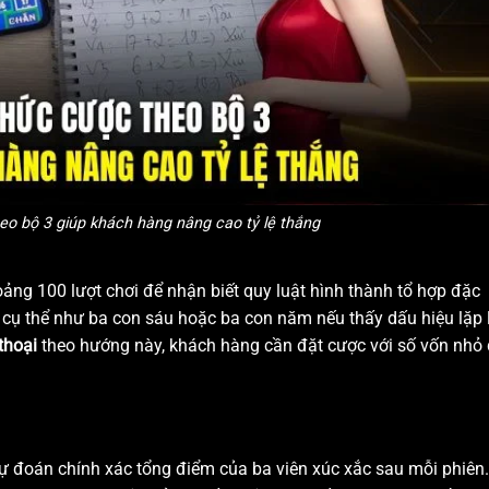
eo bộ 3 giúp khách hàng nâng cao tỷ lệ thắng
ảng 100 lượt chơi để nhận biết quy luật hình thành tổ hợp đặc
ố cụ thể như ba con sáu hoặc ba con năm nếu thấy dấu hiệu lặp 
 thoại
theo hướng này, khách hàng cần đặt cược với số vốn nhỏ
ự đoán chính xác tổng điểm của ba viên xúc xắc sau mỗi phiên.