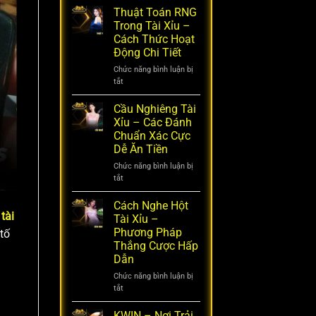
Toán
Thuật Toán RNG
MD5
Trong Tài Xỉu –
–
Cách Thức Hoạt
Ứng
Động Chi Tiết
Dụng
Thực
Chức năng bình luận bị
Tế
tắt
ở
Trong
Thuật
Tài
Toán
Cầu Nghiêng Tài
Xỉu
RNG
Xỉu – Các Đánh
Online
Trong
Chuẩn Xác Cực
Tài
Dễ Ăn Tiền
Xỉu
–
Chức năng bình luận bị
Cách
tắt
ở
Thức
Cầu
Hoạt
Nghiêng
Cách Nghe Hột
Động
c
tài
Tài
Tài Xỉu –
Chi
Xỉu
Phương Pháp
 tố
Tiết
–
Thắng Cược Hấp
Các
Dẫn
Đánh
Chuẩn
Chức năng bình luận bị
Xác
tắt
ở
Cực
Cách
Dễ
Nghe
KWIN – Nơi Trải