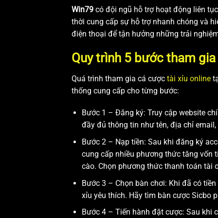
Win79
có đội ngũ hỗ trợ hoạt động liên tụ
thời cung cấp sự hỗ trợ nhanh chóng và hiệ
điện thoại để tận hưởng những trải nghiệm
Quy trình 5 bước tham gia 
Quá trình tham gia cá cược
tài xỉu online
tạ
thống cung cấp cho từng bước:
Bước 1 – Đăng ký: Truy cập website ch
đầy đủ thông tin như tên, địa chỉ email,
Bước 2 – Nạp tiền: Sau khi đăng ký acc
cung cấp nhiều phương thức tăng vốn ti
cào. Chọn phương thức thanh toán tài 
Bước 3 – Chọn bàn chơi: Khi đã có tiền 
xỉu yêu thích. Hãy tìm bàn cược Sicbo 
Bước 4 – Tiến hành đặt cược: Sau khi ch