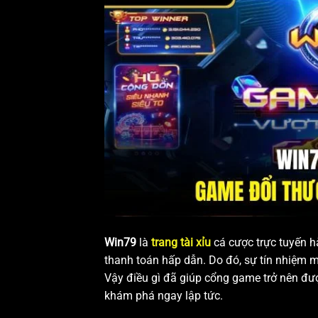
Win79
là
trang tài xỉu
cá cược trực tuyến hà
thanh toán hấp dẫn. Do đó, sự tín nhiệm m
Vậy điều gì đã giúp cổng game trở nên đư
khám phá ngay lập tức.