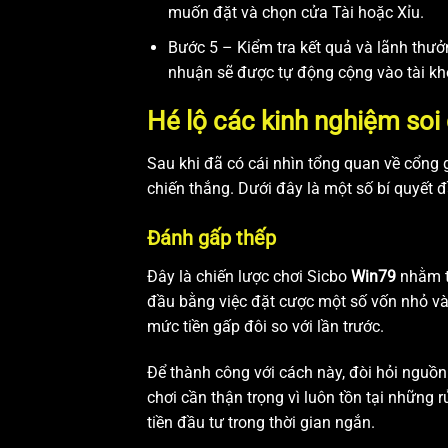
muốn đặt và chọn cửa Tài hoặc Xỉu.
Bước 5 – Kiểm tra kết quả và lãnh thưở
nhuận sẽ được tự động cộng vào tài k
Hé lộ các kinh nghiệm soi 
Sau khi đã có cái nhìn tổng quan về cổn
chiến thắng. Dưới đây là một số bí quyết
Đánh gấp thếp
Đây là chiến lược chơi Sicbo
Win79
nhằm t
đầu bằng việc đặt cược một số vốn nhỏ vào 
mức tiền gấp đôi so với lần trước.
Để thành công với cách này, đòi hỏi nguồ
chơi cần thận trọng vì luôn tồn tại những r
tiền đầu tư trong thời gian ngắn.