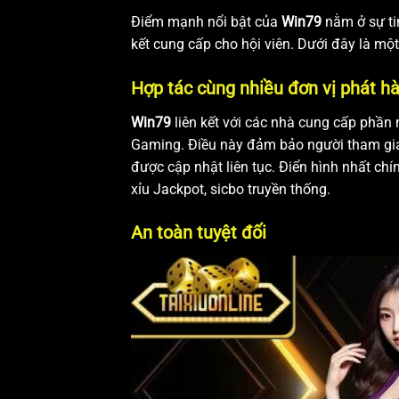
Điểm mạnh nổi bật của
Win79
nằm ở sự t
kết cung cấp cho hội viên. Dưới đây là mộ
Hợp tác cùng nhiều đơn vị phát 
Win79
liên kết với các nhà cung cấp phần
Gaming. Điều này đảm bảo người tham gia
được cập nhật liên tục.
Điển hình nhất chính
xỉu Jackpot, sicbo truyền thống.
An toàn tuyệt đối