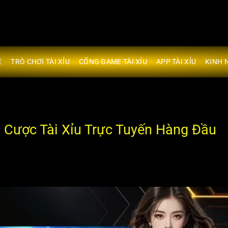
E
TRÒ CHƠI TÀI XỈU
CỔNG GAME TÀI XỈU
APP TÀI XỈU
KINH 
 Cược Tài Xỉu Trực Tuyến Hàng Đầu