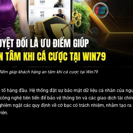
 điểm giúp khách hàng an tâm khi cá cược tại Win79
 tố hàng đầu. Hệ thống đặt sự bảo mật dữ liệu cá nhân của ng
công nghệ tiên tiến để bảo vệ thông tin và các giao dịch tài chí
ghiêm ngặt các quy định về cờ bạc có trách nhiệm, nhằm tạo ra
viên.