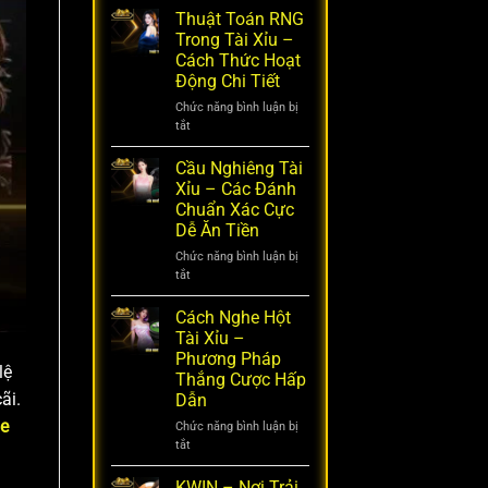
Toán
Thuật Toán RNG
MD5
Trong Tài Xỉu –
–
Cách Thức Hoạt
Ứng
Động Chi Tiết
Dụng
Thực
Chức năng bình luận bị
Tế
tắt
ở
Trong
Thuật
Tài
Toán
Cầu Nghiêng Tài
Xỉu
RNG
Xỉu – Các Đánh
Online
Trong
Chuẩn Xác Cực
Tài
Dễ Ăn Tiền
Xỉu
–
Chức năng bình luận bị
Cách
tắt
ở
Thức
Cầu
Hoạt
Nghiêng
Cách Nghe Hột
Động
Tài
Tài Xỉu –
Chi
Xỉu
Phương Pháp
Tiết
–
lệ
Thắng Cược Hấp
Các
ãi.
Dẫn
Đánh
ne
Chuẩn
Chức năng bình luận bị
Xác
tắt
ở
Cực
Cách
Dễ
Nghe
KWIN – Nơi Trải