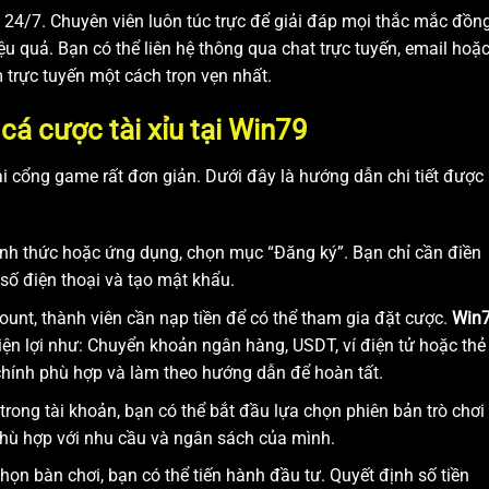
c 24/7. Chuyên viên luôn túc trực để giải đáp mọi thắc mắc đồn
u quả. Bạn có thể liên hệ thông qua chat trực tuyến, email hoặ
 trực tuyến một cách trọn vẹn nhất.
cá cược tài xỉu tại Win79
i cổng game rất đơn giản. Dưới đây là hướng dẫn chi tiết được
ính thức hoặc ứng dụng, chọn mục “Đăng ký”. Bạn chỉ cần điền
 số điện thoại và tạo mật khẩu.
ount, thành viên cần nạp tiền để có thể tham gia đặt cược.
Win
ện lợi như: Chuyển khoản ngân hàng, USDT, ví điện tử hoặc thẻ
chính phù hợp và làm theo hướng dẫn để hoàn tất.
trong tài khoản, bạn có thể bắt đầu lựa chọn phiên bản trò chơi 
phù hợp với nhu cầu và ngân sách của mình.
ọn bàn chơi, bạn có thể tiến hành đầu tư. Quyết định số tiền