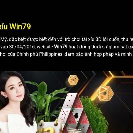
xỉu Win79
, đặc biệt được biết đến với trò chơi tài xỉu 3D lôi cuốn, thu h
 vào 30/04/2016, website
Win79
hoạt động dưới sự giám sát c
hơi của Chính phủ Philippines, đảm bảo tính hợp pháp và minh