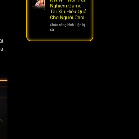
Ăn
Hột
Nghiệm Game
Tiền
Tài
Tài Xỉu Hiệu Quả
Xỉu
Cho Người Chơi
–
Phương
Chức năng bình luận bị
Pháp
tắt
ở
Thắng
KWIN
út
Cược
–
Hấp
Nơi
ủa
Dẫn
Trải
Nghiệm
Game
Tài
Xỉu
Hiệu
Quả
Cho
Người
Chơi